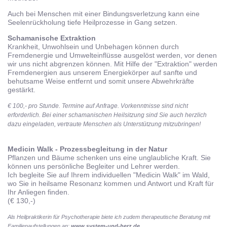
Auch bei Menschen mit einer Bindungsverletzung kann eine
Seelenrückholung tiefe Heilprozesse in Gang setzen.
Schamanische Extraktion
Krankheit, Unwohlsein und Unbehagen können durch
Fremdenergie und Umwelteinflüsse ausgelöst werden, vor denen
wir uns nicht abgrenzen können. Mit Hilfe der "Extraktion" werden
Fremdenergien aus unserem Energiekörper auf sanfte und
behutsame Weise entfernt
und somit unsere Abwehrkräfte
gestärkt.
€ 100,- pro Stunde. Termine auf Anfrage. Vorkenntnisse sind nicht
erforderlich.
Bei einer schamanischen Heilsitzung sind Sie auch herzlich
dazu eingeladen, vertraute Menschen als Unterstützung mitzubringen!
Medicin Walk - Prozessbegleitung in der Natur
Pflanzen und Bäume schenken uns eine unglaubliche Kraft. Sie
können uns persönliche Begleiter und Lehrer werden.
Ich begleite Sie auf Ihrem individuellen "Medicin Walk" im Wald,
wo Sie in heilsame Resonanz kommen und Antwort und Kraft für
Ihr Anliegen finden.
(€ 130,-)
Als Heilpraktikerin für Psychotherapie biete ich zudem therapeutische Beratung mit
Familienaufstellungen an:
www.system-und-herz.de
.