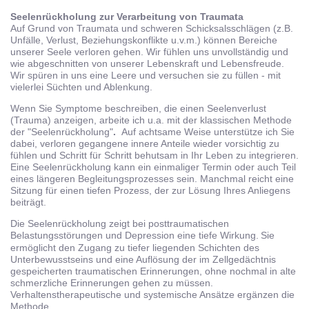
Seelenrückholung zur Verarbeitung von Traumata
Auf Grund von Traumata und schweren Schicksalsschlägen (z.B.
Unfälle, Verlust, Beziehungskonflikte u.v.m.) können Bereiche
unserer Seele verloren gehen. Wir fühlen uns unvollständig und
wie abgeschnitten von unserer Lebenskraft und Lebensfreude.
Wir spüren in uns eine Leere und versuchen sie zu füllen - mit
vielerlei Süchten und Ablenkung.
Wenn Sie Symptome beschreiben, die einen Seelenverlust
(Trauma) anzeigen, arbeite ich u.a. mit der klassischen Methode
der "Seelenrückholung"
.
Auf achtsame Weise unterstütze ich Sie
dabei, verloren gegangene innere Anteile wieder vorsichtig zu
fühlen und Schritt für Schritt behutsam in Ihr Leben zu integrieren.
Eine Seelenrückholung kann ein einmaliger Termin oder auch Teil
eines längeren Begleitungsprozesses sein. Manchmal reicht eine
Sitzung für einen tiefen Prozess, der zur Lösung Ihres Anliegens
beiträgt.
Die Seelenrückholung zeigt bei posttraumatischen
Belastungsstörungen und Depression eine tiefe Wirkung.
Sie
ermöglicht den Zugang zu tiefer liegenden Schichten des
Unterbewusstseins und eine Auflösung der im Zellgedächtnis
gespeicherten traumatischen Erinnerungen, ohne nochmal in alte
schmerzliche Erinnerungen gehen zu müssen.
Verhaltenstherapeutische und systemische Ansätze ergänzen die
Methode.